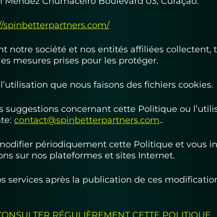
am Mendez Chumaceiro Boulevard 03, Curaçao.
//spinbetterpartners.com/
otre société et nos entités affiliées collectent, t
les mesures prises pour les protéger.
’utilisation que nous faisons des fichiers cookies.
 suggestions concernant cette Politique ou l’utilis
nte:
contact@spinbetterpartners.com
..
 modifier périodiquement cette Politique et vous
ons sur nos plateformes et sites Internet.
nos services après la publication de ces modificati
ONSULTER RÉGULIÈREMENT CETTE POLITIQUE.