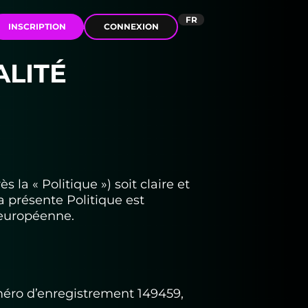
FR
INSCRIPTION
CONNEXION
S & RÉSEAUX SOCIAUX
AR
EN
ES
ALITÉ
PL
PT
RU
UZ
la « Politique ») soit claire et
a présente Politique est
 européenne.
uméro d’enregistrement 149459,